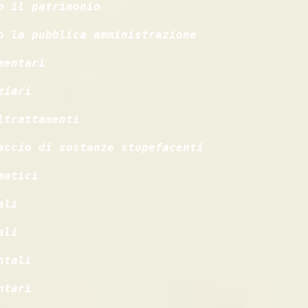
o il patrimonio
o la pubblica amministrazione
mentari
ziari
ltrattamenti
accio di sostanze stupefacenti
matici
ali
ali
ntali
ntari