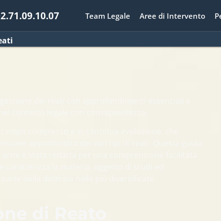
2.71.09.10.07
Team Legale
Aree di Intervento
P
eati
a gestione dei reati con approfondimenti essenziali e
 nel contesto legale con consapevolezza.
un campo complesso e in continua evoluzione, che
sione approfondita dei vari tipi di reati. Questa guida
me armi è stata redatta per una comprensione facilitata
e caratterizza la materia, oggetto di studi ed
arte della dottrina nelle più diversificate
one di Reato