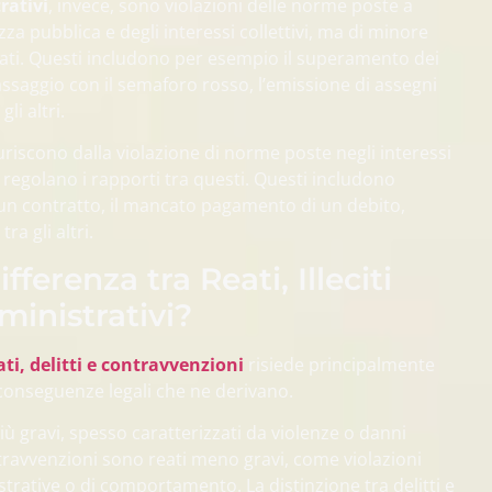
rativi
, invece, sono violazioni delle norme poste a
zza pubblica e degli interessi collettivi, ma di minore
reati. Questi includono per esempio il superamento dei
l passaggio con il semaforo rosso, l’emissione di assegni
li altri.
uriscono dalla violazione di norme poste negli interessi
 e regolano i rapporti tra questi. Questi includono
un contratto, il mancato pagamento di un debito,
tra gli altri.
fferenza tra Reati, Illeciti
ministrativi?
ati, delitti e contravvenzioni
risiede principalmente
e conseguenze legali che ne derivano.
 più gravi, spesso caratterizzati da violenze o danni
travvenzioni sono reati meno gravi, come violazioni
rative o di comportamento. La distinzione tra delitti e