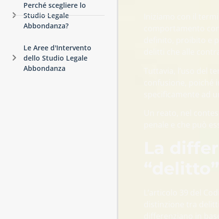
Perché scegliere lo
Studio Legale
Iniziamo con il termi
Abbondanza?
comportamento cons
definito, proibito e 
Le Aree d'Intervento
delitti che alle cont
dello Studio Legale
Abbondanza
Tuttavia, l’uso del 
confusione, poiché in
specificamente ad u
Un reato, nel contes
penale e che può es
La diffe
“delitto”
L’articolo 39 del Co
distinzione tra delit
differenziano in base