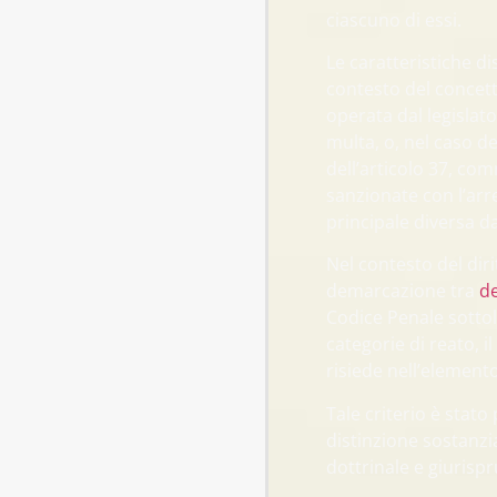
ciascuno di essi.
Le caratteristiche di
contesto del concett
operata dal legislator
multa, o, nel caso dei
dell’articolo 37, com
sanzionate con l’arre
principale diversa da
Nel contesto del dir
demarcazione tra
de
Codice Penale sottol
categorie di reato, i
risiede nell’element
Tale criterio è stato
distinzione sostanzi
dottrinale e giurispr