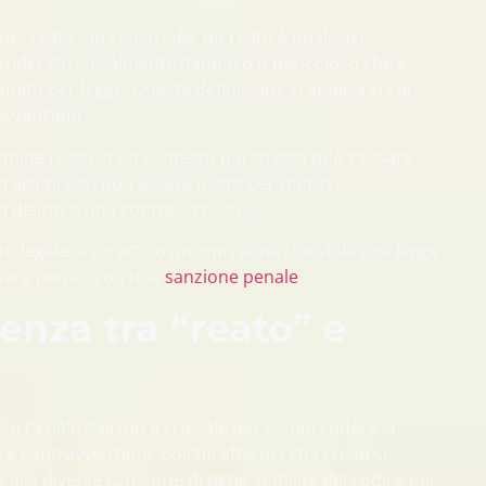
ne “reato“. In senso lato, un reato è qualsiasi
iderato socialmente dannoso o pericoloso che è
punito per legge. Questa definizione si applica sia ai
ravvenzioni.
termine reato in un contesto più stretto può causare
 alcuni casi può essere usato per riferirsi
n delitto o una contravvenzione.
to legale, è un atto o un’omissione che viola una legge
sere punito con una
sanzione penale
.
renza tra “reato” e
dice Penale italiano è cruciale per comprendere la
ti e contravvenzioni, poiché afferma che i reati si
 alle diverse categorie di pene stabilite dal codice per