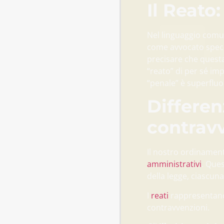
Il Reato
Nel linguaggio comun
come avvocato specia
precisare che questa
“reato” di per sé imp
“penale” è superfluo
Differenz
contrav
Il nostro ordinament
amministrativi
. Ques
della legge, ciascun
I
reati
rappresentano 
contravvenzioni.