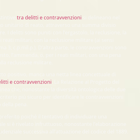
stintive
tra delitti e contravvenzioni
si delineano nel
o unitario di reato, attraverso una summa divisio
e. I delitti sono puniti con l’ergastolo, la reclusione, la
 reati militari, con la reclusione militare (ai sensi
ma 3, c.p.mil.p.). D’altra parte, le contravvenzioni sono
sto, l’ammenda, o, per i reati militari, con una pena
lla reclusione militare.
itto positivo, manca una netta linea concettuale di
litti e contravvenzioni
. La Relazione al Progetto del
inea che, nonostante la diversità ontologica delle due
l criterio più sicuro per identificare le contravvenzioni
o della pena.
 preferito poiché il tentativo di individuare una
ale si è rivelato infruttuoso, nonostante l’elaborazione
udenziale successiva all’attuazione del codice del 1889.