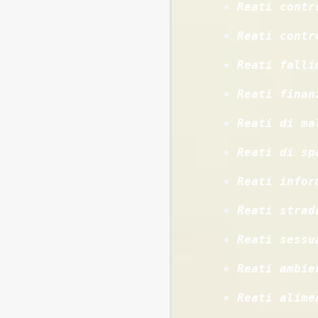
Reati contr
Reati contr
Reati falli
Reati finan
Reati di ma
Reati di sp
Reati infor
Reati strad
Reati sessu
Reati ambie
Reati alime