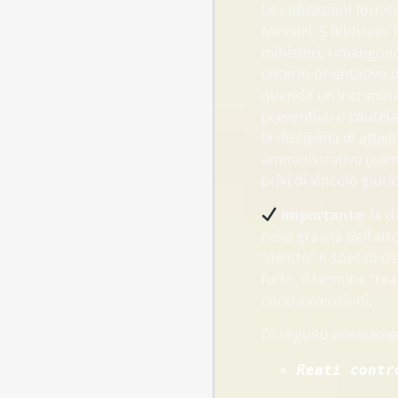
Le indicazioni fornit
Ministri, 5 febbraio 19
ministeri, rimangono
criterio orientativo 
quando un’incriminaz
preventivo o cautela
la disciplina di attiv
amministrativa (come
privi di vincolo giuri
Importante:
la d
nella gravità dell’at
“delitto” è spesso us
furto, il termine “re
contravvenzioni.
Di seguito possiamo 
Reati contr