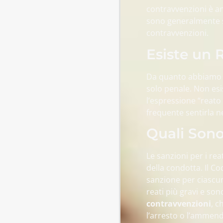
contravvenzioni è an
sono generalmente so
contravvenzioni.
Esiste un 
Da quanto abbiamo a
solo penale. Non esis
l’espressione “reato
frequente sentirla n
Quali Sono 
Le sanzioni per i rea
della condotta. Il Co
sanzione per ciascuno
reati più gravi e son
contravvenzioni
, c
l’arresto o l’ammend