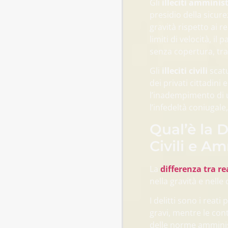
Gli
illeciti amminist
presidio della sicure
gravità rispetto ai 
limiti di velocità, i
senza copertura, tra g
Gli
illeciti civili
scat
dei privati cittadini
l’inadempimento di 
l’infedeltà coniugale, 
Qual’è la Di
Civili e Am
La
differenza tra re
nella gravità e nell
I delitti sono i reati
gravi, mentre le con
delle norme amminist