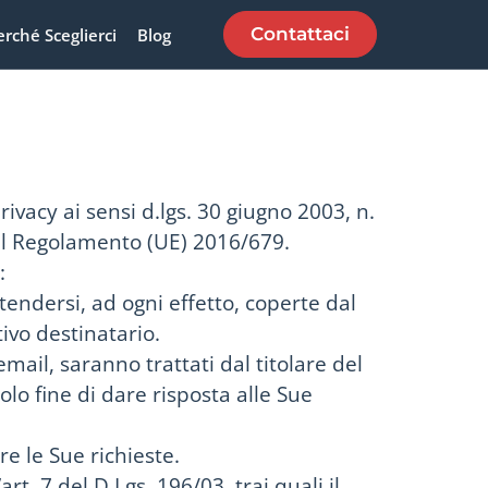
Contattaci
erché Sceglierci
Blog
rivacy ai sensi d.lgs. 30 giugno 2003, n.
nel Regolamento (UE) 2016/679.
:
endersi, ad ogni effetto, coperte dal
tivo destinatario.
o email, saranno trattati dal titolare del
 solo fine di dare risposta alle Sue
re le Sue richieste.
art. 7 del D.Lgs. 196/03, trai quali il