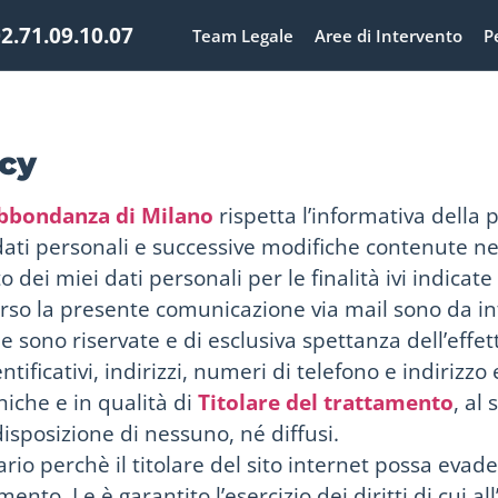
2.71.09.10.07
Team Legale
Aree di Intervento
P
acy
Abbondanza di Milano
rispetta l’informativa della p
 dati personali e successive modifiche contenute 
 dei miei dati personali per le finalità ivi indicate 
rso la presente comunicazione via mail sono da int
e sono riservate e di esclusiva spettanza dell’effet
dentificativi, indirizzi, numeri di telefono e indirizz
niche e in qualità di
Titolare del trattamento
, al
isposizione di nessuno, né diffusi.
ario perchè il titolare del sito internet possa evade
ento, Le è garantito l’esercizio dei diritti di cui all’