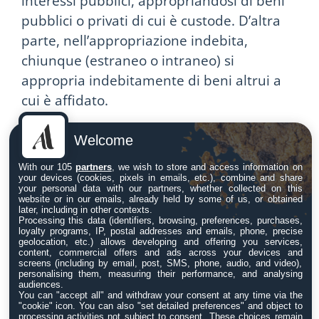
interessi pubblici, appropriandosi di beni
pubblici o privati di cui è custode. D’altra
parte, nell’appropriazione indebita,
chiunque (estraneo o intraneo) si
appropria indebitamente di beni altrui a
cui è affidato.
Reato proprio
Welcome
esclusivo e non
With our 105
partners
, we wish to store and access information on
your devices (cookies, pixels in emails, etc.), combine and share
esclusivo
your personal data with our partners, whether collected on this
website or in our emails, already held by some of us, or obtained
later, including in other contexts.
Processing this data (identifiers, browsing, preferences, purchases,
Il concorso di persone nei reati propri può
loyalty programs, IP, postal addresses and emails, phone, precise
geolocation, etc.) allows developing and offering you services,
coinvolgere sia chi è qualificato (l’intraneo)
content, commercial offers and ads across your devices and
screens (including by email, post, SMS, phone, audio, and video),
che chi non lo è (l’estraneo). Ad esempio,
personalising them, measuring their performance, and analysing
audiences.
se un individuo istiga o agevola con
You can "accept all" and withdraw your consent at any time via the
"cookie" icon
. You can also "set detailed preferences" and object to
successo un pubblico ufficiale nella
processing activities not subject to consent. These choices remain