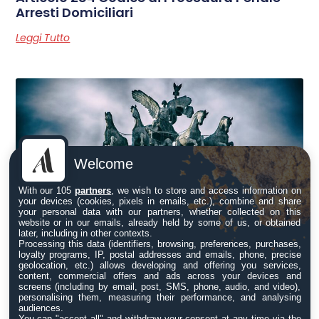
Arresti Domiciliari
Leggi Tutto
Welcome
With our 105
partners
, we wish to store and access information on
your devices (cookies, pixels in emails, etc.), combine and share
your personal data with our partners, whether collected on this
website or in our emails, already held by some of us, or obtained
later, including in other contexts.
Processing this data (identifiers, browsing, preferences, purchases,
loyalty programs, IP, postal addresses and emails, phone, precise
Trattazione orale del ricorso per
geolocation, etc.) allows developing and offering you services,
cassazione – D.L. n. 89/2024 (modifica
content, commercial offers and ads across your devices and
articoli 610 e 611 c.p.p.)
screens (including by email, post, SMS, phone, audio, and video),
personalising them, measuring their performance, and analysing
audiences.
Leggi Tutto
You can "accept all" and withdraw your consent at any time via the