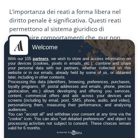
L’importanza dei reati a forma libera nel
diritto penale è significativa. Questi reati
permettono al sistema giuridico di
perseguire comportamenti che, pur non
causando necessariamente un danno
Welcome
diretto, possono comunque costituire un
With our 105
partners
, we wish to store and access information on
illecito penale. Questa flessibilità è
your devices (cookies, pixels in emails, etc.), combine and share
your personal data with our partners, whether collected on this
particolarmente utile in un mondo in cui i
website or in our emails, already held by some of us, or obtained
later, including in other contexts.
metodi di commissione di reati stanno
Processing this data (identifiers, browsing, preferences, purchases,
loyalty programs, IP, postal addresses and emails, phone, precise
cambiando e diventando sempre più
geolocation, etc.) allows developing and offering you services,
content, commercial offers and ads across your devices and
sofisticati.
screens (including by email, post, SMS, phone, audio, and video),
personalising them, measuring their performance, and analysing
Considerazioni Finali
audiences.
You can "accept all" and withdraw your consent at any time via the
"cookie" icon
. You can also "set detailed preferences" and object to
processing activities not subject to consent. These choices remain
I reati a forma libera rappresentano una
valid for 6 months.
powered by
sfida per i legali, che devono interpretare