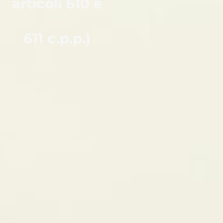
articoli 610 e
611 c.p.p.)