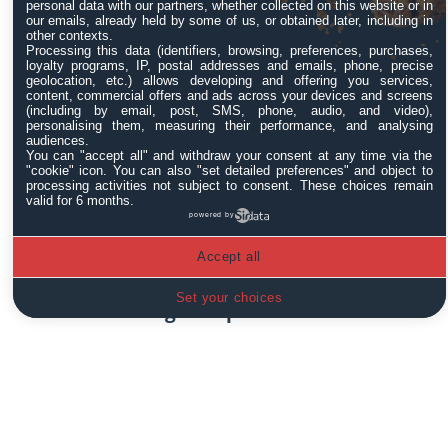
Corte di organizzare l’udienza con la
personal data with our partners, whether collected on this website or in
our emails, already held by some of us, or obtained later, including in
partecipazione delle parti, qualora la
other contexts.
Processing this data (identifiers, browsing, preferences, purchases,
richiesta venga accolta.
loyalty programs, IP, postal addresses and emails, phone, precise
geolocation, etc.) allows developing and offering you services,
content, commercial offers and ads across your devices and screens
Procedimenti con Partecipazione
(including by email, post, SMS, phone, audio, and video),
delle Parti: Termini Ridotti
personalising them, measuring their performance, and analysing
audiences.
You can "accept all" and withdraw your consent at any time via the
Nei procedimenti che devono essere
"cookie" icon
. You can also "set detailed preferences" and object to
processing activities not subject to consent. These choices remain
trattati con le forme previste dall’articolo
valid for 6 months.
powered by
127 c.p.p. (ossia in camera di consiglio con
la partecipazione delle parti), il termine
Accept all
per l’avviso di fissazione dell’udienza è
Set your choices
ridotto a
venti giorni prima
della data
stabilita. In questi casi, le parti hanno la
possibilità di richiedere la trattazione orale
almeno 15 giorni prima
della data
dell’udienza. Questo permette una