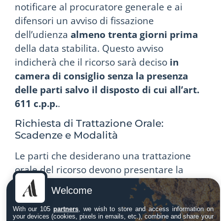
notificare al procuratore generale e ai
difensori un avviso di fissazione
dell’udienza
almeno trenta giorni prima
della data stabilita. Questo avviso
indicherà che il ricorso sarà deciso
in
camera di consiglio senza la presenza
delle parti salvo il disposto di cui all’art.
611 c.p.p.
.
Richiesta di Trattazione Orale:
Scadenze e Modalità
Le parti che desiderano una trattazione
orale del ricorso devono presentare la
relativa richiesta
almeno 25 giorni prima
Welcome
della data fissata per l’udienza. Questo
termine è pensato per consentire alla
With our 105
partners
, we wish to store and access information on
your devices (cookies, pixels in emails, etc.), combine and share your