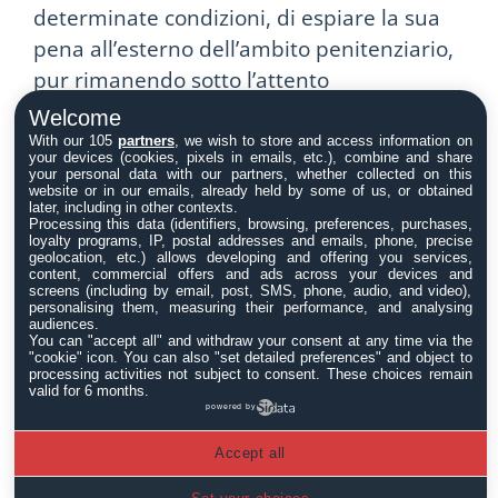
determinate condizioni, di espiare la sua
pena all’esterno dell’ambito penitenziario,
pur rimanendo sotto l’attento
monitoraggio dei servizi sociali. L’obiettivo
Welcome
primario di questa disposizione è facilitare
With our 105
partners
, we wish to store and access information on
your devices (cookies, pixels in emails, etc.), combine and share
un efficace reinserimento del condannato
your personal data with our partners, whether collected on this
website or in our emails, already held by some of us, or obtained
nella società.
later, including in other contexts.
Processing this data (identifiers, browsing, preferences, purchases,
loyalty programs, IP, postal addresses and emails, phone, precise
La prospettiva rieducativa è da intendersi
geolocation, etc.) allows developing and offering you services,
content, commercial offers and ads across your devices and
non solo come un beneficio per l’individuo
screens (including by email, post, SMS, phone, audio, and video),
personalising them, measuring their performance, and analysing
coinvolto ma anche come un significativo
audiences.
contributo alla coesione sociale e alla
You can "accept all" and withdraw your consent at any time via the
"cookie" icon
. You can also "set detailed preferences" and object to
prevenzione della recidiva. Il progetto di
processing activities not subject to consent. These choices remain
valid for 6 months.
reinserimento sociale può prevedere, ad
powered by
esempio, l’assunzione di un lavoro, la
Accept all
frequenza di un corso di formazione