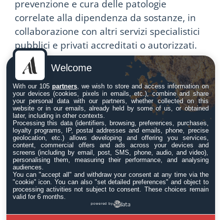
prevenzione e cura delle patologie
correlate alla dipendenza da sostanze, in
collaborazione con altri servizi specialistici
pubblici e privati accreditati o autorizzati.
Il Sert, costituito secondo la
Legge 26 giugno
Welcome
1990, n. 162
e i decreti del
Ministero della
With our 105
partners
, we wish to store and access information on
Salute
funziona nel modo seguente ed ha
your devices (cookies, pixels in emails, etc.), combine and share
your personal data with our partners, whether collected on this
le seguenti funzioni:
website or in our emails, already held by some of us, or obtained
later, including in other contexts.
Processing this data (identifiers, browsing, preferences, purchases,
accoglienza, diagnosi e presa in carico
loyalty programs, IP, postal addresses and emails, phone, precise
geolocation, etc.) allows developing and offering you services,
del paziente
content, commercial offers and ads across your devices and
screens (including by email, post, SMS, phone, audio, and video),
predispozione di un programma
personalising them, measuring their performance, and analysing
terapeutico personalizzato
audiences.
You can "accept all" and withdraw your consent at any time via the
effettuare terapie farmacologiche
"cookie" icon
. You can also "set detailed preferences" and object to
processing activities not subject to consent. These choices remain
specifiche (sostitutive, sintomatiche,
valid for 6 months.
powered by
antagonistiche) con monitoraggio