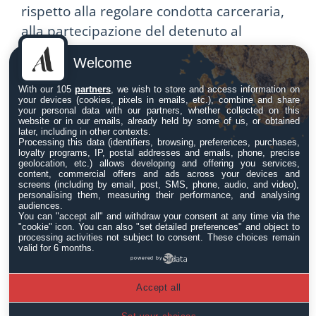
rispetto alla regolare condotta carceraria,
alla partecipazione del detenuto al
percorso rieducativo e alla mera
Welcome
dichiarazione di
dissociazione
dall’organizzazione criminale di
With our 105
partners
, we wish to store and access information on
your devices (cookies, pixels in emails, etc.), combine and share
eventuale appartenenza
, che consentano
your personal data with our partners, whether collected on this
website or in our emails, already held by some of us, or obtained
di escludere l’attualità di collegamenti con
later, including in other contexts.
Processing this data (identifiers, browsing, preferences, purchases,
la criminalità organizzata, terroristica o
loyalty programs, IP, postal addresses and emails, phone, precise
geolocation, etc.) allows developing and offering you services,
eversiva e con il contesto nel quale il reato
content, commercial offers and ads across your devices and
screens (including by email, post, SMS, phone, audio, and video),
è stato commesso, nonché il pericolo di
personalising them, measuring their performance, and analysing
ripristino di tali collegamenti, anche
audiences.
You can "accept all" and withdraw your consent at any time via the
indiretti o tramite terzi, tenuto conto delle
"cookie" icon
. You can also "set detailed preferences" and object to
processing activities not subject to consent. These choices remain
circostanze personali e ambientali
, delle
valid for 6 months.
powered by
ragioni eventualmente dedotte a sostegno
della mancata collaborazione, della
Accept all
revisione critica della condotta